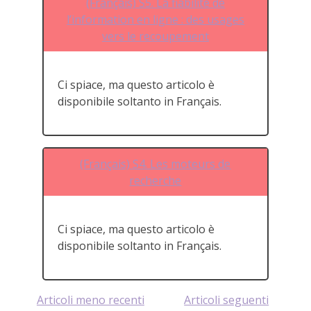
(Français) S5. La fiabilité de
l’information en ligne : des usages
vers le recoupement
Ci spiace, ma questo articolo è
disponibile soltanto in Français.
(Français) S4. Les moteurs de
recherche
Ci spiace, ma questo articolo è
disponibile soltanto in Français.
Navigazione
Articoli meno recenti
Articoli seguenti