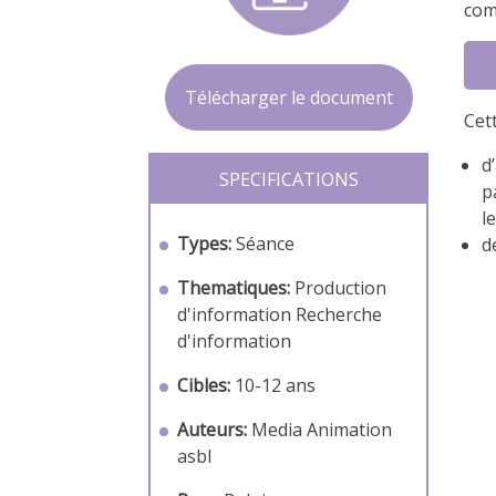
com
Télécharger le document
Cet
d
SPECIFICATIONS
p
l
Types:
Séance
d
Thematiques:
Production
d'information
Recherche
d'information
Cibles:
10-12 ans
Auteurs:
Media Animation
asbl