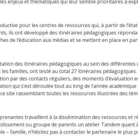
les enjeux et thématiques qui leur semble prioritaires à ex
uctive pour les centres de ressources qui, à partir de l’état 
ts, ils ont développé des itinéraires pédagogiques répondan
es de l’éducation aux médias et se mettent en place en partie
ation des itinéraires pédagogiques au sein des différentes c
c les familles, ont testé au total 27 itinéraires pédagogiqu
on par des contacts réguliers, des moments d’évaluation en
tation qui s’est déroulée tout au long de l’année académiqu
de ce site rassemblant toutes les ressources illustrées des 
 prenantes travaillent à la dissémination des ressources et 
établissement ou groupe de parents un atelier Tandem quant
 – famille, n’hésitez pas à contacter le partenaire le plus p