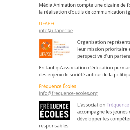
Média Animation compte une dizaine de fo
la réalisation d’outils de communication (
UFAPEC
info@ufapec.be
Org
anisation représenta
leur mission prioritaire 
perspective d’un partena
En tant qu’association d’éducation perman
des enjeux de société autour de la politiqu
Fréquence Écoles
info@frequence-ecoles.org
L’association
Fréquence 
accompagne les jeunes et 
développer les compéten
responsables.