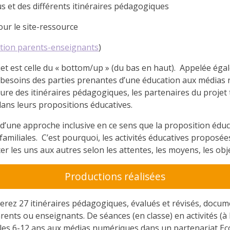
us et des différents itinéraires pédagogiques
our le site-ressource
tion parents-enseignants
)
t est celle du « bottom/up » (du bas en haut). Appelée égale
des besoins des parties prenantes d’une éducation aux médias
iture des itinéraires pédagogiques, les partenaires du projet
 dans leurs propositions éducatives.
ce d’une approche inclusive en ce sens que la proposition é
familiales. C’est pourquoi, les activités éducatives proposées
cer les uns aux autres selon les attentes, les moyens, les obj
Productions réalisées
erez 27 itinéraires pédagogiques, évalués et révisés, docum
rents ou enseignants. De séances (en classe) en activités (à
 les 6-12 ans aux médias numériques dans un partenariat Eco