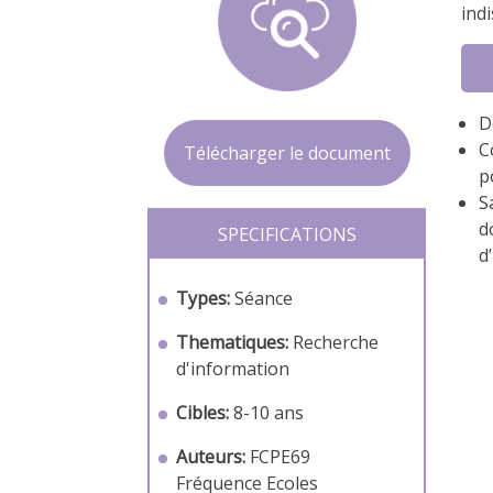
ind
D
C
Télécharger le document
p
S
d
SPECIFICATIONS
d
Types:
Séance
Thematiques:
Recherche
d'information
Cibles:
8-10 ans
Auteurs:
FCPE69
Fréquence Ecoles