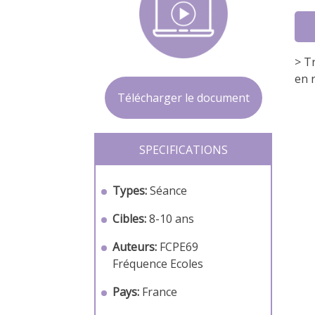
> T
en 
Télécharger le document
SPECIFICATIONS
Types:
Séance
Cibles:
8-10 ans
Auteurs:
FCPE69
Fréquence Ecoles
Pays:
France