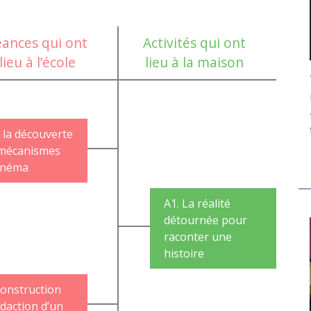
éances qui ont
Activités qui ont
lieu à l’école
lieu à la maison
A la découverte
mécanismes
inéma
A1. La réalité
détournée pour
raconter une
histoire
Construction
édaction d’un