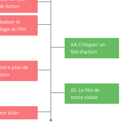
de fiction
éaliser le
age du film
A4. Critiquer un
film d’action
Notre plan de
usion
A5. Le film de
notre classe
ion bilan