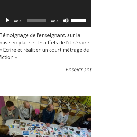
Utilisez
00:00
00:00
les
flèches
Témoignage de l’enseignant, sur la
haut/bas
mise en place et les effets de l’itinéraire
pour
« Ecrire et réaliser un court métrage de
augmenter
fiction »
ou
Enseignant
diminuer
le
volume.