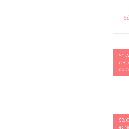
S
S1. 
des 
du c
S2. 
et r