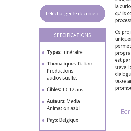
la curi
qu’ils 
Télécharger le document
process
Ce proj
SPECIFICATIONS
uniquem
permet
Types:
Itinéraire
progra
est par
Thematiques:
Fiction
travail
Productions
dialogu
audiovisuelles
texte a
promoti
Cibles:
10-12 ans
Auteurs:
Media
Animation asbl
Ecr
Pays:
Belgique