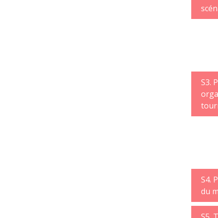
scén
S3. 
orga
tour
S4. 
du m
S5. 