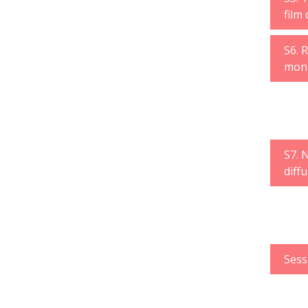
film 
S6. R
mont
S7. 
diff
Sess