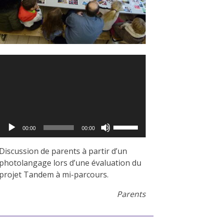
Lecteur
audio
Utilisez
00:00
00:00
les
flèches
Discussion de parents à partir d’un
haut/bas
photolangage lors d’une évaluation du
pour
projet Tandem à mi-parcours.
augmenter
Parents
ou
diminuer
le