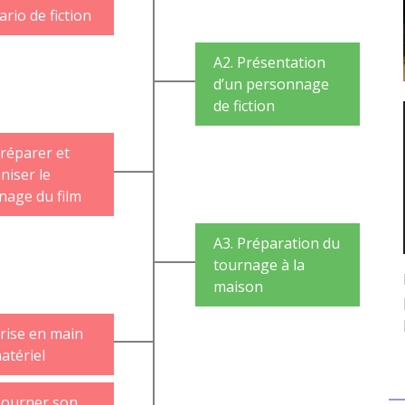
ario de fiction
A2. Présentation
d’un personnage
de fiction
Préparer et
niser le
nage du film
A3. Préparation du
tournage à la
maison
Prise en main
atériel
Tourner son