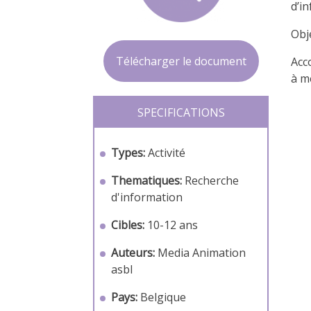
d’i
Obj
Télécharger le document
Acc
à m
SPECIFICATIONS
Types:
Activité
Thematiques:
Recherche
d'information
Cibles:
10-12 ans
Auteurs:
Media Animation
asbl
Pays:
Belgique