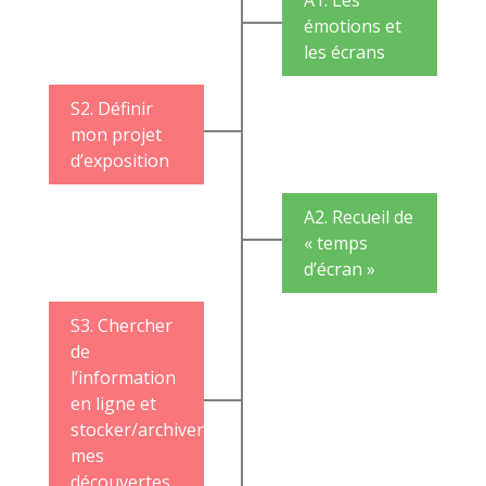
émotions et
les écrans
S2. Définir
mon projet
d’exposition
A2. Recueil de
« temps
d’écran »
S3. Chercher
de
l’information
en ligne et
stocker/archiver
mes
découvertes