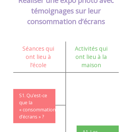
Réaliser une expo photo avec
témoignages sur leur
consommation d’écrans
Séances qui
Activités qui
ont lieu à
ont lieu à la
l’école
maison
S1. Qu’est-ce
que la
« consommation
d’écrans » ?
A1. Les