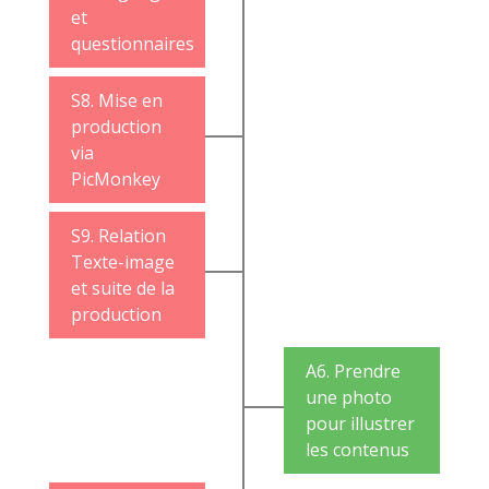
et
questionnaires
S8. Mise en
production
via
PicMonkey
S9. Relation
Texte-image
et suite de la
production
A6. Prendre
une photo
pour illustrer
les contenus