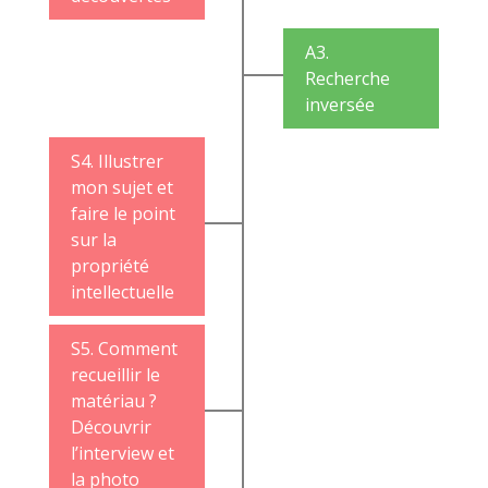
A3.
Recherche
inversée
S4. Illustrer
mon sujet et
faire le point
sur la
propriété
intellectuelle
S5. Comment
recueillir le
matériau ?
Découvrir
l’interview et
la photo