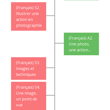
(Français) S2.
Illustrer une
action en
photographie
(Français) A2.
Une photo,
une action…
(Français) S3.
Images et
techniques
(Français) S4.
Une image,
un point de
vue