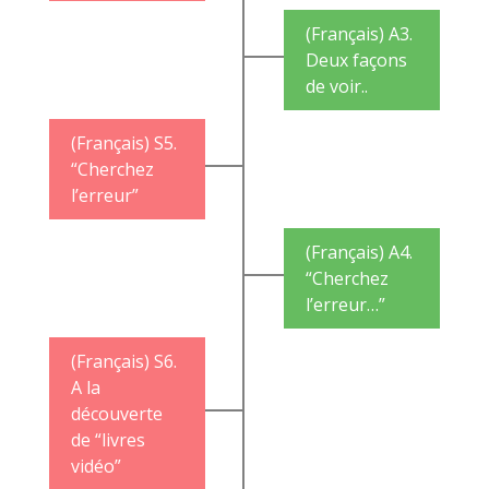
(Français) A3.
Deux façons
de voir..
(Français) S5.
“Cherchez
l’erreur”
(Français) A4.
“Cherchez
l’erreur…”
(Français) S6.
A la
découverte
de “livres
vidéo”