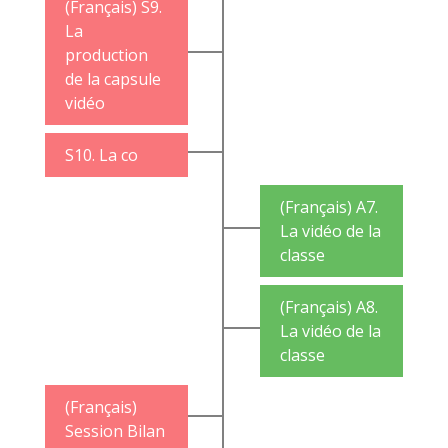
(Français) S9.
La
production
de la capsule
vidéo
S10. La co
(Français) A7.
La vidéo de la
classe
(Français) A8.
La vidéo de la
classe
(Français)
Session Bilan