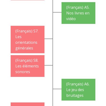
(Français) A5.
Nos livres en
vidéo
(Français) S7.
Les
orientations
générales
(Français) S8.
Les éléments
sonores
(Français) A6.
Le jeu des
bruitages